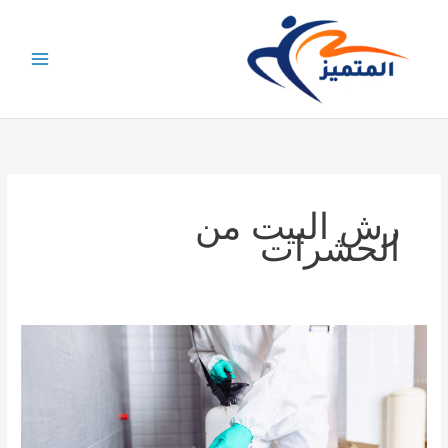
خطي
لى
لمحتوى
رش البيت من
الحشرات