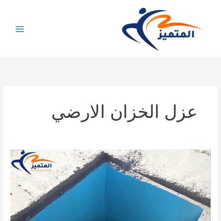
خطي
لى
لمحتوى
عزل الخزان الارضي