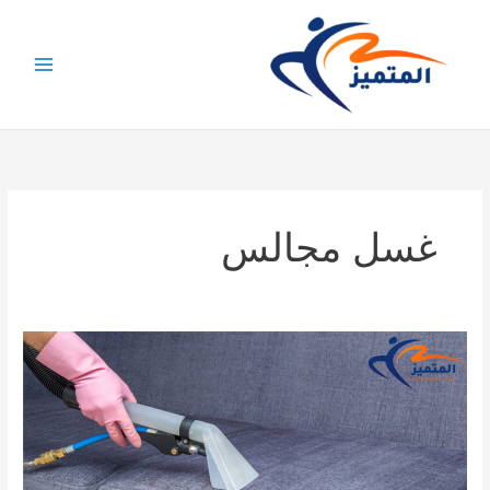
خطي
لى
لمحتوى
غسل مجالس