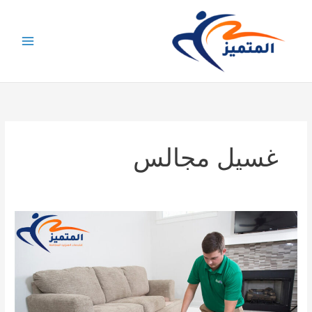
خطي
لى
لمحتوى
غسيل مجالس