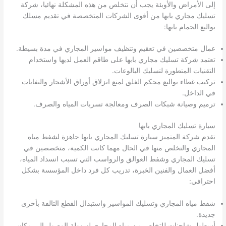
إلى الأمراض والأوبئة يجب أن نتخلص من هذه المشكلة نهائيا، شركة
تسليك مجاري بابها من أقوى الشركات المتخصصة في تقديم مسلك
بواليع الحمام بابها:
عمال متخصصين في تعقيم وتنظيف مواسير المجاري في مدة بسيطة.
تعتمد شركة تسليك مجاري بابها على طاقم العمل لديها واستخدام
التقنيات المتطورة لتسليك البالوعات.
تركيب غطاء بواليع محكم الغلق لمنع انزلاق أوراق الأشجار والنفايات
في الداخل.
ترميم وصيانة شبكات الصرف ومعالجة تسربات المياه والصرف.
سيارة تسليك المجاري بابها
تقدم شركة المتميز سيارة تسليك المجاري بابها جاهزة لشفط مياه
المجاري والتخلص منها في الحال مهما كانت الكمية، متخصصين في
تسليك المجاري وشفط العوالق والرواسب التي تسبب انسداد المياه،
أفضل العمال والفنين الخبرة، تدريب كل فرد داخل المؤسسة بشكل
احترافي:
شفط مياه المجاري وتسليك المواسير واستبدال القطع التالفة بأخرى
جديدة.
أسطول شاحنات للتخلص من مياه المجاري لسهولة الوصول إلى مكان