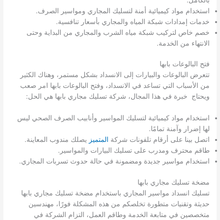
استخدام مواد كيميائية أمنة لتسليك المجاري ومواسير الصرف.
خدمات إمدادات شبكة المياه والمجاري بأسعار تنافسية.
خصم خاص لتركيب شبكة مياه الشرب والمجاري من البداية وحتى
الانتهاء من الخدمة.
فتح البالوعات بابها
تتعرض البالوعات والبيارات إلى الانسداد بشكل مستمر، وهناك الكثير
من الأسباب التي تساعد في الانسداد، وفتح البالوعات بابها امر صعب
ويحتاج خبرة في هذا المجال، شركة تسليك مجاري بابها هي الحل:
استخدام مواد كيميائية لتسليك المواسير وأنابيب الصرف الصحي ليس
لها إضرار وآمنة تمامًا.
اتصل بينا على أرقام تلفونات شركة
المتميز
يصلك مندوب المعاينة.
طاقم محترف ومدرب على تسليك البيارات والمواسير.
استخدام مواسير جديدة ومضمونة في حالة حدوث تسربات المجاري.
مضخة تسليك مجاري بابها
تسليك انسداد مواسير المجاري باستخدام مضخة تسليك مجاري بابها
حديثة وتقنيات متطورة تخلصكم من هذه المشكلة فورًا، مهندسين
متخصصين في متابعة الخدمة وطاقم العمل، التزام الشركة في