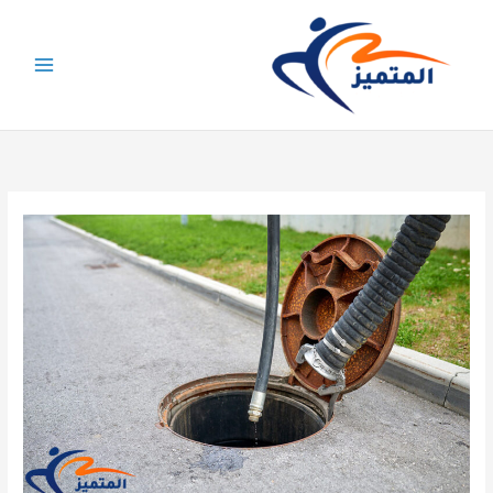
خطي
لى
لمحتوى