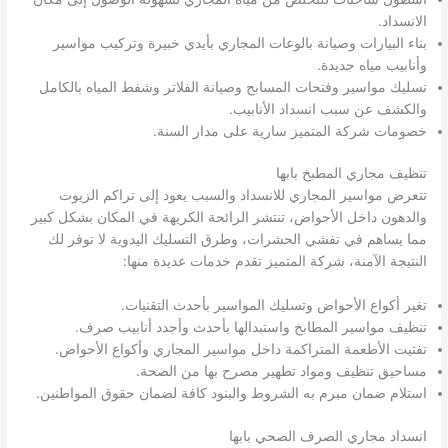
الانسداد.
بناء البيارات وصيانة بالوعات المجاري بأيدي خبيرة وتركيب مواسير
وأنابيب مياه جديدة.
تسليك مواسير وفتحات المسابح وصيانة الفلاتر وشفط المياه بالكامل
والكشف عن سبب انسداد الأنابيب.
خصومات شركة المتميز سارية على مدار السنة.
تنظيف مجاري المطبخ بابها
تتعرض مواسير المجاري للانسداد والسبب يعود إلى تراكم الزيوت
والدهون داخل الأحواض، تنتشر الرائحة الكريهة في المكان بشكل كبير
مما يساهم في تفشي الحشرات، وطرق التسليك اليدوية لا توفر لك
النتيجة الآمنة، شركة المتميز تقدم خدمات عديدة منها:
تغير أكواع الأحواض وتسليك المواسير بأحدث التقنيات.
تنظيف مواسير المطابخ واستبدالها بأحدث وأجدد أنابيب صرف.
تفتيت الأطعمة المتراكمة داخل مواسير المجاري وأكواع الأحواض.
مساحيق تنظيف ومواد تطهير مصرح بها من الصحة.
استلام ضمان مبرم به الشروط والبنود كافة لضمان حقوق المواطنين.
انسداد مجاري الصرف الصحي بابها