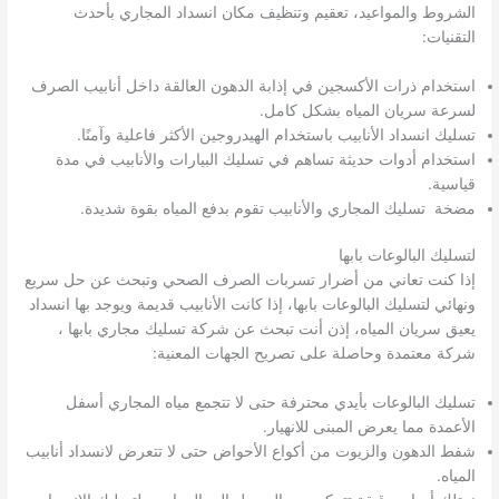
الشروط والمواعيد، تعقيم وتنظيف مكان انسداد المجاري بأحدث
التقنيات:
استخدام ذرات الأكسجين في إذابة الدهون العالقة داخل أنابيب الصرف
لسرعة سريان المياه بشكل كامل.
تسليك انسداد الأنابيب باستخدام الهيدروجين الأكثر فاعلية وآمنًا.
استخدام أدوات حديثة تساهم في تسليك البيارات والأنابيب في مدة
قياسية.
مضخة تسليك المجاري والأنابيب تقوم بدفع المياه بقوة شديدة.
لتسليك البالوعات بابها
إذا كنت تعاني من أضرار تسربات الصرف الصحي وتبحث عن حل سريع
ونهائي لتسليك البالوعات بابها، إذا كانت الأنابيب قديمة ويوجد بها انسداد
يعيق سريان المياه، إذن أنت تبحث عن شركة تسليك مجاري بابها ،
شركة معتمدة وحاصلة على تصريح الجهات المعنية:
تسليك البالوعات بأيدي محترفة حتى لا تتجمع مياه المجاري أسفل
الأعمدة مما يعرض المبنى للانهيار.
شفط الدهون والزيوت من أكواع الأحواض حتى لا تتعرض لانسداد أنابيب
المياه.