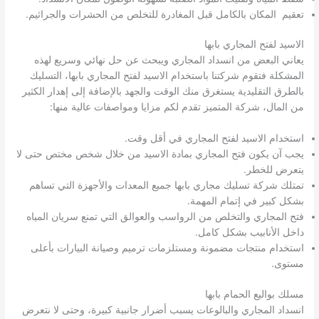
تعقيم المكان بالكامل قبل المغادرة للتخلص من الحشرات والجراثيم.
الاسيد لفتح المجاري بابها
يعاني البعض من انسداد المجاري ويبحث عن حل نهائي وسريع لهذه
المشكلة فتقوم شركتنا باستخدام الاسيد لفتح المجاري بابها، التسليك
بالطرق التقليدية يستغرق منك الوقت والجهد بالإضافة إلى إهدار الكثير
من المال، شركة المتميز تقدم لكم مزايا ومواصفات عالية منها:
استخدام الاسيد لفتح المجاري في أقل وقت.
يجب آن يكون فتح المجاري بمادة الاسيد من خلال شخص مختص حتى لا
يتعرض للخطر.
تمتلك شركة تسليك مجاري بابها جميع المعدات والأجهزة التي تساهم
بشكل كبير في إتمام المهمة.
فتح المجاري والتخلص من الرواسب والعوالق التي تمنع سريان المياه
داخل الأنابيب بشكل كامل.
استخدام منتجات مضمونة ومستلزمات ترميم وصيانة البيارات بأعلى
مستوى.
مسلك بواليع الحمام بابها
انسداد المجاري والبالوعات يسبب أضرار جانبية كبيرة، وحتى لا نتعرض