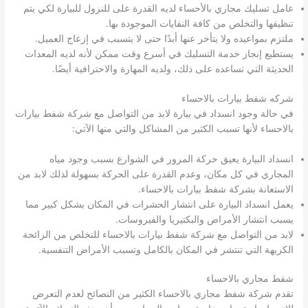
عامل تسليك مجاري بالأحساء لديه القدرة على للنزول للبيارة لكي يتم
تنظيفها والتخلص من كافة النفايات الموجودة بها.
ملتزم بمواعيده ولا يتأخر عنها أبدًا حتى لا يتسبب في إزعاج العميل.
يستطيع إنجاز خدمة التسليك في أسرع وقت ممكن لأنه لديه المعدات
الحديثة التي تساعده على ذلك، ولديه المهارة والاحترافية أيضًا.
شركه شفط بيارات بالاحساء
في حالة وجود انسداد في بيارة لابد من التواصل مع شركة شفط بيارات
بالاحساء لأنها تسبب الكثير من المشاكل والتي منها الآتي:
انسداد البيارة يعيق حركة المرور في الشوارع بسبب وجود مياه
المجاري في كل مكان، وعدم القدرة على الحركة بسهولة لذلك لابد من
الاستعانة بشركة شفط بيارات بالاحساء.
يعمل انسداد البيارة على انتشار الحشرات في المكان بشكل كبير مما
يسبب انتشار الأمراض والبكتيريا والفيروسات.
لابد من التواصل مع شركة شفط بيارات بالاحساء للتخلص من الرائحة
الكريهة التي تنتشر في المكان بالكامل وتسبب الأمراض التنفسية.
شفط مجاري بالاحساء
تقدم شركة شفط مجاري بالاحساء الكثير من النصائح لعدم التعرض