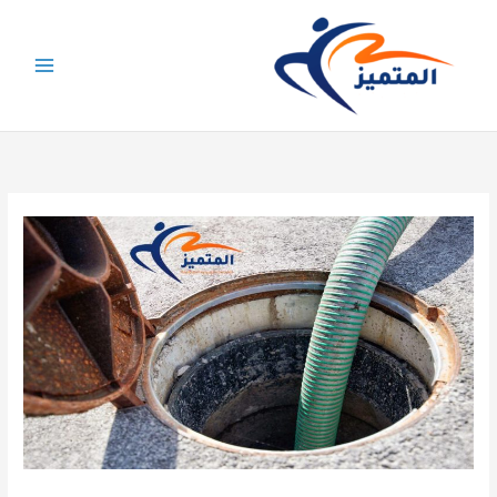
خطي
لى
لمحتوى