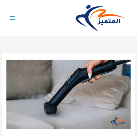
خطي
لى
لمحتوى