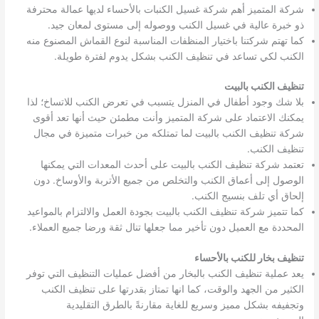
شركة المتميز أهم شركة غسيل الكنبات بالأحساء لديها عمالة محترفة
ذو خبرة عالية في غسيل الكنب ووصوله إلى مستوى لمعان جيد.
كما تهتم شركتنا باختيار المنظفات المناسبة لنوع القماش المصنوع منه
الكنب لكي تساعد في تنظيف الكنب بشكل يدوم لفترة طويلة.
تنظيف الكنب بالبيت
بلا شك وجود أطفال في المنزل يتسبب في تعرض الكنب للاتساخ؛ لذا
يمكنك الاعتماد على شركة المتميز وأنت مطمئن حيث أنها تعد أقوى
شركة تنظيف الكنب بالبيت لما تمتلكه من خبرات متميزة في مجال
تنظيف الكنب.
تعتمد شركة تنظيف الكنب بالبيت على أحدث المعدات التي يمكنها
الوصول إلى أعماق الكنب والتخلص من جميع الأتربة والأوساخ. دون
إلحاق أي تلف بنسيج الكنب.
كما تتميز شركة تنظيف الكنب بالبيت بجودة العمل والالتزام بالمواعيد
المحددة مع العميل دون تأخير مما جعلها تنال ثقة ورضا جميع العملاء.
تنظيف بخار للكنب بالأحساء
يعد عملية تنظيف الكنب بالبخار من أفضل عمليات التنظيف التي توفر
الكثير من الجهد والوقت، كما انها تمتاز بقدرتها على تنظيف الكنب
وتجفيفه بشكل مميز وسريع للغاية مقارنةً بالطرق التقليدية