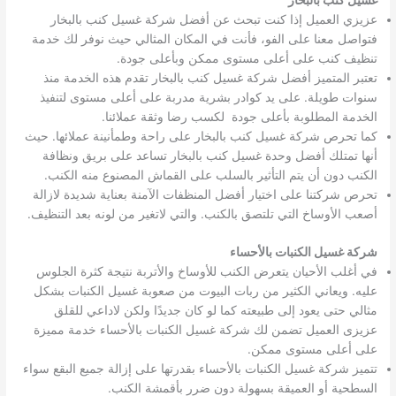
غسيل كنب بالبخار
عزيزي العميل إذا كنت تبحث عن أفضل شركة غسيل كنب بالبخار
فتواصل معنا على الفو، فأنت في المكان المثالي حيث نوفر لك خدمة
تنظيف كنب على أعلى مستوى ممكن وبأعلى جودة.
تعتبر المتميز أفضل شركة غسيل كنب بالبخار تقدم هذه الخدمة منذ
سنوات طويلة. على يد كوادر بشرية مدربة على أعلى مستوى لتنفيذ
الخدمة المطلوبة بأعلى جودة لكسب رضا وثقة عملائنا.
كما تحرص شركة غسيل كنب بالبخار على راحة وطمأنينة عملائها. حيث
أنها تمتلك أفضل وحدة غسيل كنب بالبخار تساعد على بريق ونظافة
الكنب دون أن يتم التأثير بالسلب على القماش المصنوع منه الكنب.
تحرص شركتنا على اختيار أفضل المنظفات الآمنة بعناية شديدة لازالة
أصعب الأوساخ التي تلتصق بالكنب. والتي لاتغير من لونه بعد التنظيف.
شركة غسيل الكنبات بالأحساء
في أغلب الأحيان يتعرض الكنب للأوساخ والأتربة نتيجة كثرة الجلوس
عليه. ويعاني الكثير من ربات البيوت من صعوبة غسيل الكنبات بشكل
مثالي حتى يعود إلى طبيعته كما لو كان جديدًا ولكن لاداعي للقلق
عزيزى العميل تضمن لك شركة غسيل الكنبات بالأحساء خدمة مميزة
على أعلى مستوى ممكن.
تتميز شركة غسيل الكنبات بالأحساء بقدرتها على إزالة جميع البقع سواء
السطحية أو العميقة بسهولة دون ضرر بأقمشة الكنب.