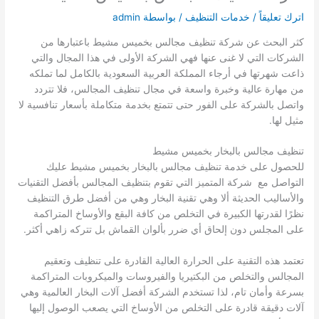
اترك تعليقاً
/
خدمات التنظيف
/ بواسطة
admin
كثر البحث عن شركة تنظيف مجالس بخميس مشيط باعتبارها من
الشركات التي لا غنى عنها فهي الشركة الأولى في هذا المجال والتي
ذاعت شهرتها في أرجاء المملكة العربية السعودية بالكامل لما تملكه
من مهارة عالية وخبرة واسعة في مجال تنظيف المجالس، فلا تتردد
واتصل بالشركة على الفور حتى تتمتع بخدمة متكاملة بأسعار تنافسية لا
مثيل لها.
تنظيف مجالس بالبخار بخميس مشيط
للحصول على خدمة تنظيف مجالس بالبخار بخميس مشيط عليك
التواصل مع شركة المتميز التي تقوم بتنظيف المجالس بأفضل التقنيات
والأساليب الحديثة ألا وهي تقنية البخار وهي من أفضل طرق التنظيف
نظرًا لقدرتها الكبيرة في التخلص من كافة البقع والأوساخ المتراكمة
على المجلس دون إلحاق أي ضرر بألوان القماش بل تتركه زاهي أكثر.
تعتمد هذه التقنية على الحرارة العالية القادرة على تنظيف وتعقيم
المجالس والتخلص من البكتيريا والفيروسات والميكروبات المتراكمة
بسرعة وأمان تام، لذا تستخدم الشركة أفضل آلات البخار العالمية وهي
آلات دقيقة قادرة على التخلص من الأوساخ التي يصعب الوصول إليها