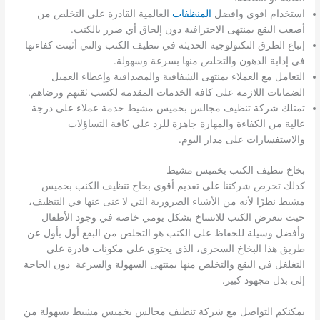
استخدام اقوى وافضل
المنظفات
العالمية القادرة على التخلص من
أصعب البقع بمنتهى الاحترافية دون إلحاق أي ضرر بالكنب.
إتباع الطرق التكنولوجية الحديثة في تنظيف الكنب والتي أثبتت كفاءتها
في إذابة الدهون والتخلص منها بسرعة وسهولة.
التعامل مع العملاء بمنتهى الشفافية والمصداقية وإعطاء العميل
الضمانات اللازمة على كافة الخدمات المقدمة لكسب ثقتهم ورضاهم.
تمتلك شركة تنظيف مجالس بخميس مشيط خدمة عملاء على درجة
عالية من الكفاءة والمهارة جاهزة للرد على كافة التساؤلات
والاستفسارات على مدار اليوم.
بخاخ تنظيف الكنب بخميس مشيط
كذلك تحرص شركتنا على تقديم أقوى بخاخ تنظيف الكنب بخميس
مشيط نظرًا لأنه من الأشياء الضرورية التي لا غنى عنها في التنظيف،
حيث تتعرض الكنب للاتساخ بشكل يومي خاصة في وجود الأطفال
وأفضل وسيلة للحفاظ على الكنب هو التخلص من البقع أول بأول عن
طريق هذا البخاخ السحري، الذي يحتوي على مكونات قادرة على
التغلغل في البقع والتخلص منها بمنتهى السهولة والسرعة دون الحاجة
إلى بذل مجهود كبير.
يمكنكم التواصل مع شركة تنظيف مجالس بخميس مشيط بسهولة من